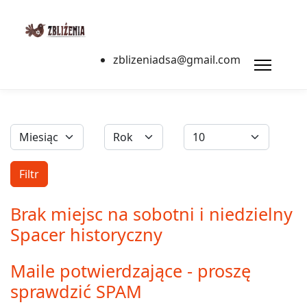
zblizeniadsa@gmail.com
Filtry
Miesiąc
Rok
Pokaż #
Filtr
Brak miejsc na sobotni i niedzielny
Spacer historyczny
Maile potwierdzające - proszę
sprawdzić SPAM