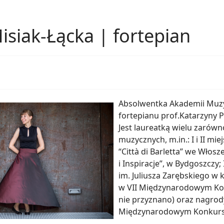
isiak-Łącka | fortepian
Absolwentka Akademii Muzyc
fortepianu prof.Katarzyny 
Jest laureatką wielu zarów
muzycznych, m.in.: I i II mi
“Città di Barletta” we Włos
i Inspiracje”, w Bydgoszcz
im. Juliusza Zarębskiego w
w VII Międzynarodowym Konku
nie przyznano) oraz nagrod
Międzynarodowym Konkursie