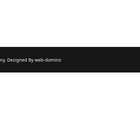
a: Natalia Hakenberg
ny. Designed By web-domino