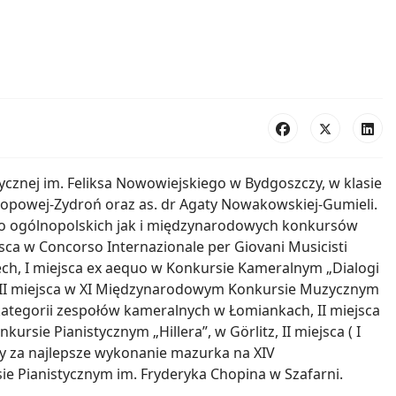
znej im. Feliksa Nowowiejskiego w Bydgoszczy, w klasie
Popowej-Zydroń oraz as. dr Agaty Nowakowskiej-Gumieli.
no ogólnopolskich jak i międzynarodowych konkursów
ejsca w Concorso Internazionale per Giovani Musicisti
zech, I miejsca ex aequo w Konkursie Kameralnym „Dialogi
y; II miejsca w XI Międzynarodowym Konkursie Muzycznym
 kategorii zespołów kameralnych w Łomiankach, II miejsca
rsie Pianistycznym „Hillera”, w Görlitz, II miejsca ( I
y za najlepsze wykonanie mazurka na XIV
 Pianistycznym im. Fryderyka Chopina w Szafarni.