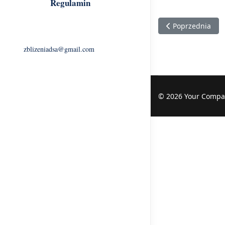
Regulamin
Poprzednia stron
Poprzednia
zblizeniadsa@gmail.com
© 2026 Your Compa