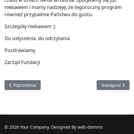
czasu w dniach 04-08 września. Spotykamy się już
niebawem i mamy nadzieję, że tegoroczny program
również przypadnie Państwu do gustu.
Szczegóły niebawem :)
Do usłyszenia, do odczytania
Pozdrawiamy
Zarząd Fundacji
Poprzednia strona: VIII edycja ZBLIŻENIA Festiwal Kultury Żyd
Następna strona
Poprzednia
Następna
© 2026 Your Company. Designed By web-domino