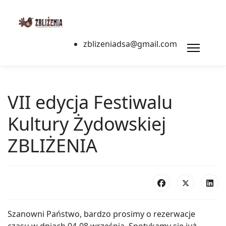
zblizeniadsa@gmail.com
VII edycja Festiwalu
Kultury Żydowskiej
ZBLIŻENIA
Szanowni Państwo, bardzo prosimy o rezerwacje