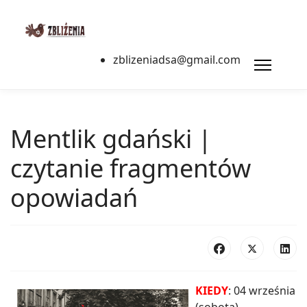
zblizeniadsa@gmail.com
Mentlik gdański |
czytanie fragmentów
opowiadań
KIEDY
: 04 września