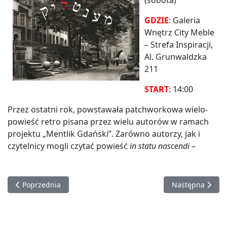
(sobota)
GDZIE
: Galeria
Wnętrz City Meble
– Strefa Inspiracji,
Al. Grunwaldzka
211
START
: 14:00
Przez ostatni rok, powstawała patchworkowa wielo-
powieść retro pisana przez wielu autorów w ramach
projektu „Mentlik Gdański”. Zarówno autorzy, jak i
czytelnicy mogli czytać powieść
in statu nascendi
–
Poprzednia strona: Warsztaty ceramiczne | kafelki
Następna strona
Poprzednia
Następna