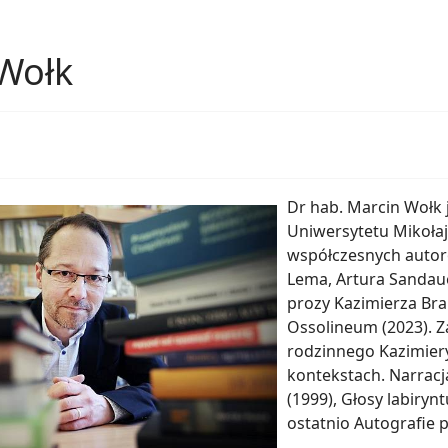
Wołk
Dr hab. Marcin Wołk 
Uniwersytetu Mikołaj
współczesnych autor
Lema, Artura Sandaue
prozy Kazimierza Br
Ossolineum (2023). Z
rodzinnego Kazimiery
kontekstach. Narrac
(1999), Głosy labiryn
ostatnio Autografie 