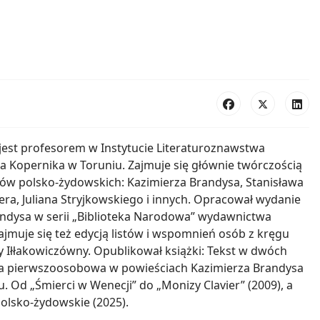
jest profesorem w Instytucie Literaturoznawstwa
a Kopernika w Toruniu. Zajmuje się głównie twórczością
ów polsko-żydowskich: Kazimierza Brandysa, Stanisława
ra, Juliana Stryjkowskiego i innych. Opracował wydanie
andysa w serii „Biblioteka Narodowa” wydawnictwa
ajmuje się też edycją listów i wspomnień osób z kręgu
 Iłłakowiczówny. Opublikował książki: Tekst w dwóch
ja pierwszoosobowa w powieściach Kazimierza Brandysa
tu. Od „Śmierci w Wenecji” do „Monizy Clavier” (2009), a
polsko-żydowskie (2025).