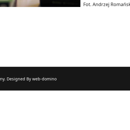
Fot. Andrzej Romańsk
a: Beata Krzywda
ny. Designed By web-domino