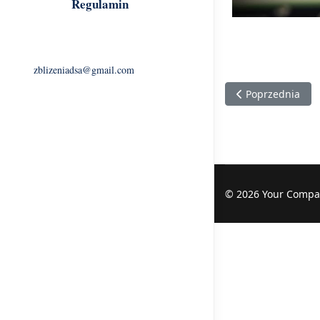
Regulamin
zblizeniadsa@gmail.com
Poprzednia stron
Poprzednia
© 2026 Your Compa