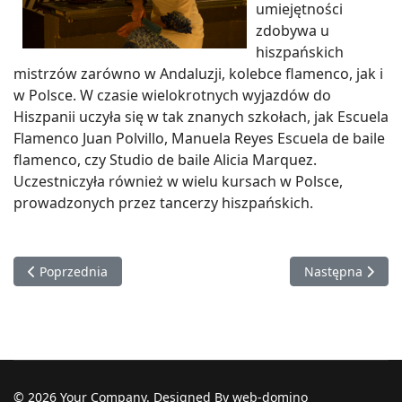
umiejętności
zdobywa u
hiszpańskich
mistrzów zarówno w Andaluzji, kolebce flamenco, jak i
w Polsce. W czasie wielokrotnych wyjazdów do
Hiszpanii uczyła się w tak znanych szkołach, jak Escuela
Flamenco Juan Polvillo, Manuela Reyes Escuela de baile
flamenco, czy Studio de baile Alicia Marquez.
Uczestniczyła również w wielu kursach w Polsce,
prowadzonych przez tancerzy hiszpańskich.
Poprzednia strona: Dos Recuerdos
Następna strona
Poprzednia
Następna
© 2026 Your Company. Designed By web-domino