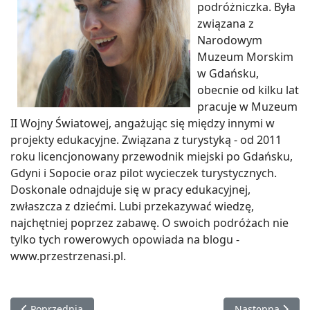
podróżniczka. Była
związana z
Narodowym
Muzeum Morskim
w Gdańsku,
obecnie od kilku lat
pracuje w Muzeum
II Wojny Światowej, angażując się między innymi w
projekty edukacyjne. Związana z turystyką - od 2011
roku licencjonowany przewodnik miejski po Gdańsku,
Gdyni i Sopocie oraz pilot wycieczek turystycznych.
Doskonale odnajduje się w pracy edukacyjnej,
zwłaszcza z dziećmi. Lubi przekazywać wiedzę,
najchętniej poprzez zabawę. O swoich podróżach nie
tylko tych rowerowych opowiada na blogu -
www.przestrzenasi.pl.
Poprzednia strona: Beata Krzywda
Następna strona
Poprzednia
Następna