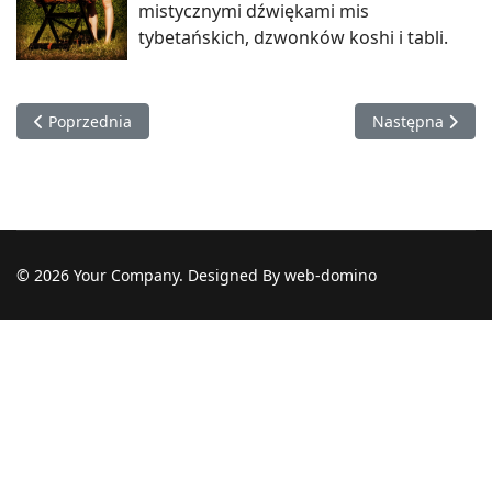
mistycznymi dźwiękami mis
tybetańskich, dzwonków koshi i tabli.
Poprzednia strona: Radosław Czerniawski
Następna strona
Poprzednia
Następna
© 2026 Your Company. Designed By web-domino