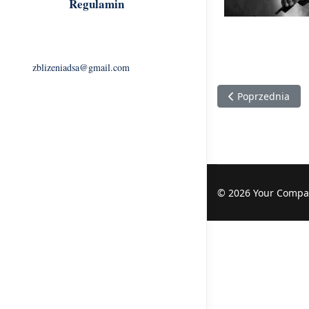
Regulamin
zblizeniadsa@gmail.com
Poprzednia stron
Poprzednia
© 2026 Your Compa