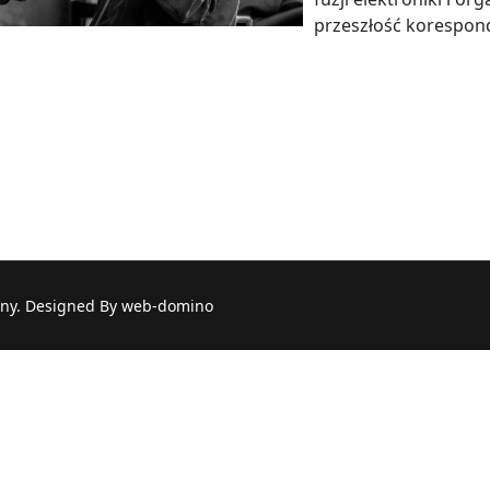
przeszłość korespond
a: Dominik Ordon
ny. Designed By web-domino