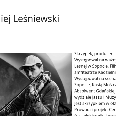
iej Leśniewski
Skrzypek, producent 
Występował na ważny
Leśnej w Sopocie, Fil
amfiteatrze Kadzielni
Występował na scena
Sopocie, Kasią Moś 
Absolwent Gdańskiej
wydziale Jazzu i Muzy
Jest skrzypkiem w ok
Prowadzi projekt Ce
fuzji elektroniki i o