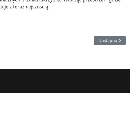
uje z teraźniejszością.
Następna stron
Następna