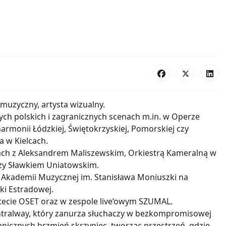
muzyczny, artysta wizualny.
ch polskich i zagranicznych scenach m.in. w Operze
harmonii Łódzkiej, Świętokrzyskiej, Pomorskiej czy
a w Kielcach.
ch z Aleksandrem Maliszewskim, Orkiestrą Kameralną w
czy Sławkiem Uniatowskim.
 Akademii Muzycznej im. Stanisława Moniuszki na
ki Estradowej.
tecie OSET oraz w zespole live’owym SZUMAL.
ntralway, który zanurza słuchaczy w bezkompromisowej
rganicznych brzmień skrzypiec, tworząc przestrzeń, gdzie