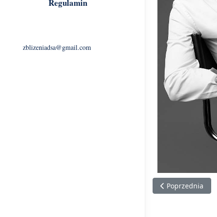
Regulamin
zblizeniadsa@gmail.com
Poprzednia stron
Poprzednia