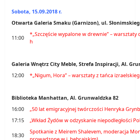
Sobota, 15.09.2018 r.
Otwarta Galeria Smaku (Garnizon), ul. Słonimskieg
*„Szczęście wypalone w drewnie” – warsztaty dl
11:00
h
Galeria Wnętrz City Meble, Strefa Inspiracji, Al. G
12:00
*„Nigum, Hora” – warsztaty z tańca izraelskiego
Biblioteka Manhattan, Al. Grunwaldzka 82
16:00
„50 lat emigracyjnej twórczości Henryka Grynb
17:15
„Wkład Żydów w odzyskanie niepodległości Po
Spotkanie z Meirem Shalevem, moderacja Mon
18:30
prowadzone w j. hebrajskim)