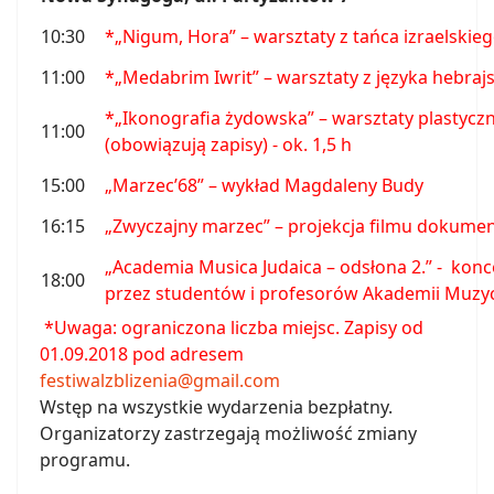
10:30
*
„
Nigum, Hora” – warsztaty z tańca izraelskieg
11:00
*„Medabrim Iwrit” – warsztaty z języka hebraj
*„Ikonografia żydowska” – warsztaty plastycz
11:00
(obowiązują zapisy)
- ok. 1,5 h
15:00
„Marzec’68” – wykład Magdaleny Budy
16:15
„Zwyczajny marzec” – projekcja filmu dokume
„Academia Musica Judaica – odsłona 2.”
- konc
18:00
przez studentów i profesorów Akademii Muzyc
*Uwaga: ograniczona liczba miejsc. Zapisy od
01.09.2018 pod adresem
festiwalzblizenia@gmail.com
Wstęp na wszystkie wydarzenia bezpłatny.
Organizatorzy zastrzegają możliwość zmiany
programu.