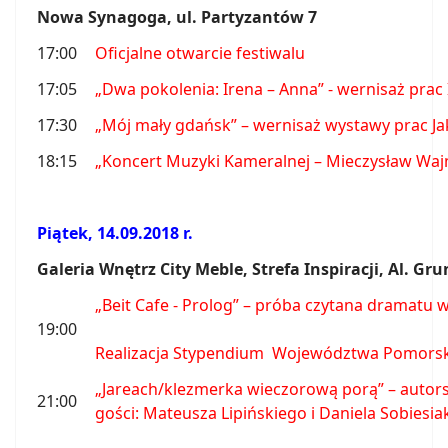
Nowa Synagoga, ul. Partyzantów 7
17:00
Oficjalne otwarcie festiwalu
17:05
„Dwa pokolenia: Irena – Anna” - wernisaż prac 
17:30
„Mój mały gdańsk” – wernisaż wystawy prac J
18:15
„Koncert Muzyki Kameralnej – Mieczysław Wajn
Piątek, 14.09.2018 r.
Galeria Wnętrz City Meble, Strefa Inspiracji, Al. G
„Beit Cafe - Prolog” – próba czytana dramatu 
19:00
Realizacja Stypendium Województwa Pomors
„Jareach/klezmerka wieczorową porą” – autor
21:00
gości: Mateusza Lipińskiego i Daniela Sobiesia