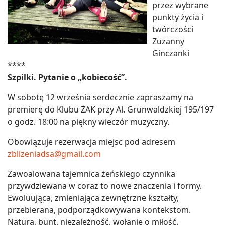
przez wybrane
punkty życia i
twórczości
Zuzanny
Ginczanki
****
Szpilki. Pytanie o „kobiecość”.
W sobotę 12 września serdecznie zapraszamy na
premierę do Klubu ŻAK przy Al. Grunwaldzkiej 195/197
o godz. 18:00 na piękny wieczór muzyczny.
Obowiązuje rezerwacja miejsc pod adresem
zblizeniadsa@gmail.com
Zawoalowana tajemnica żeńskiego czynnika
przywdziewana w coraz to nowe znaczenia i formy.
Ewoluująca, zmieniająca zewnętrzne kształty,
przebierana, podporządkowywana kontekstom.
Natura, bunt, niezależność, wołanie o miłość.