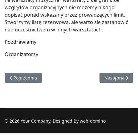
na warsztaty muzyczne i warsztaty z kaligrafii. Ze
względów organizacyjnych nie możemy nikogo
dopisać ponad wskazany przez prowadzących limit.
Stworzymy listę rezerwową, ale warto sie zastanowić
nad uczestnictwem w innych warsztatach.
Pozdrawiamy
Organizatorzy
Poprzednia strona: PODZIĘKOWANIA
Następna strona
Poprzednia
Następna
© 2026 Your Company. Designed By web-domino