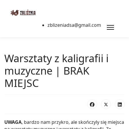
zblizeniadsa@gmail.com
Warsztaty z kaligrafii i
muzyczne | BRAK
MIEJSC
UWAGA
, bardzo nam przykro, ale skończyly się miejsca