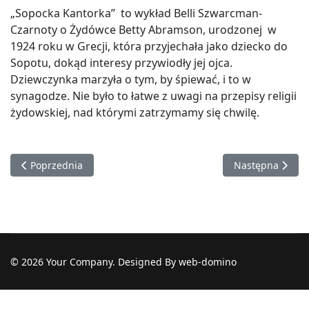
„Sopocka Kantorka” to wykład Belli Szwarcman-
Czarnoty o Żydówce Betty Abramson, urodzonej w
1924 roku w Grecji, która przyjechała jako dziecko do
Sopotu, dokąd interesy przywiodły jej ojca.
Dziewczynka marzyła o tym, by śpiewać, i to w
synagodze. Nie było to łatwe z uwagi na przepisy religii
żydowskiej, nad którymi zatrzymamy się chwilę.
Poprzednia strona: SHOFAR | Koncert muzyczny Trio Mikołaja
Następna strona
Poprzednia
Następna
© 2026 Your Company. Designed By web-domino