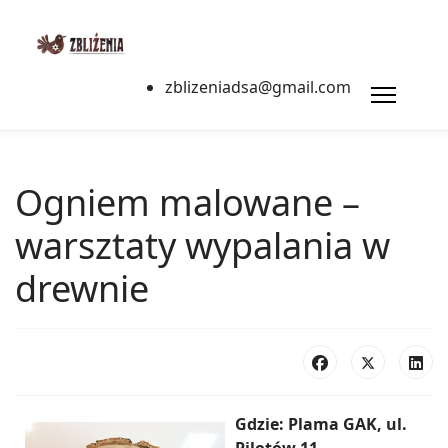
zblizeniadsa@gmail.com
Ogniem malowane –
warsztaty wypalania w
drewnie
Gdzie: Plama GAK, ul.