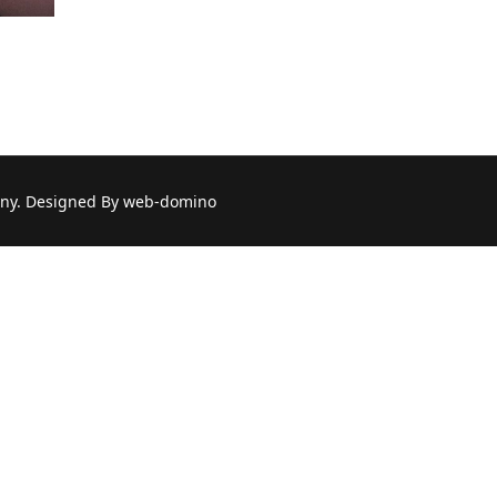
a: Gdańskie Żydówki | spacer herstoryczny
ny. Designed By web-domino