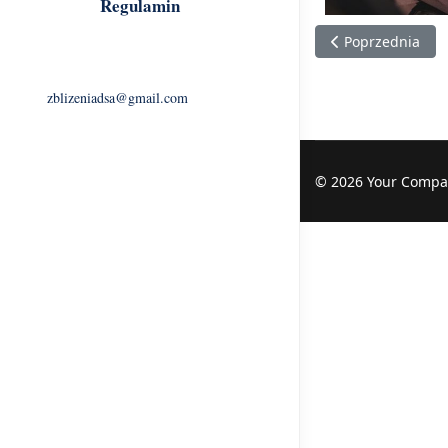
Regulamin
Poprzednia stron
Poprzednia
zblizeniadsa@gmail.com
© 2026 Your Compa