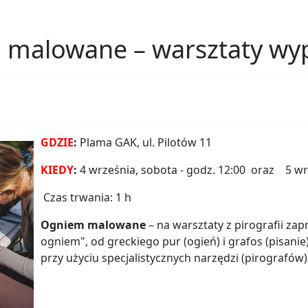
malowane – warsztaty wyp
GDZIE
:
Plama GAK, ul. Pilotów 11
KIEDY
:
4 września, sobota - godz. 12:00 oraz 5 wrz
Czas trwania: 1 h
Ogniem malowane
– na warsztaty z pirografii za
ogniem", od greckiego pur (ogień) i grafos (pisan
przy użyciu specjalistycznych narzędzi (pirografów)