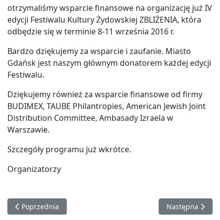
otrzymaliśmy wsparcie finansowe na organizację już IV
edycji Festiwalu Kultury Żydowskiej ZBLIŻENIA, która
odbędzie się w terminie 8-11 września 2016 r.
Bardzo dziękujemy za wsparcie i zaufanie. Miasto
Gdańsk jest naszym głównym donatorem każdej edycji
Festiwalu.
Dziękujemy również za wsparcie finansowe od firmy
BUDIMEX, TAUBE Philantropies, American Jewish Joint
Distribution Committee, Ambasady Izraela w
Warszawie.
Szczegóły programu już wkrótce.
Organizatorzy
Poprzednia strona: „Codzienność Żydów gdańskich przed wojn
Następna strona
Poprzednia
Następna